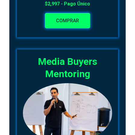
$2,997 - Pago Único
COMPRAR
Media Buyers
Mentoring